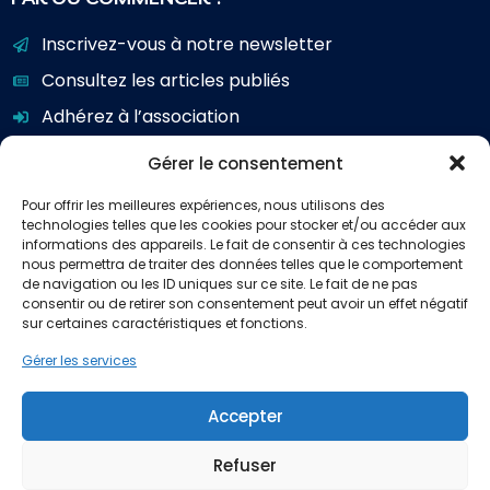
Inscrivez-vous à notre newsletter
Consultez les articles publiés
Adhérez à l’association
Gérer le consentement
Pour offrir les meilleures expériences, nous utilisons des
NOUS CONTACTER
technologies telles que les cookies pour stocker et/ou accéder aux
informations des appareils. Le fait de consentir à ces technologies
Adhérer en tant qu’organisateur, fournisseur,
nous permettra de traiter des données telles que le comportement
partenaire, sympathisant ou mécène
de navigation ou les ID uniques sur ce site. Le fait de ne pas
consentir ou de retirer son consentement peut avoir un effet négatif
Nous envoyer un message ou une demande
sur certaines caractéristiques et fonctions.
Gérer les services
Accepter
Refuser