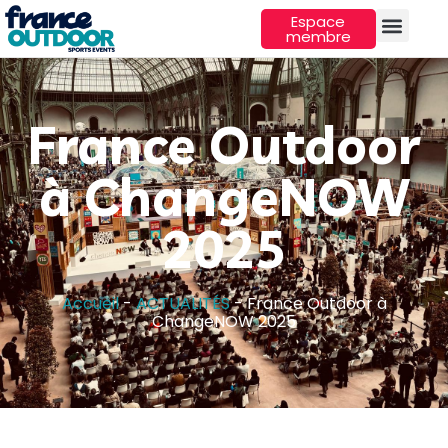
Espace
membre
France Outdoor
à ChangeNOW
2025
Accueil
-
ACTUALITÉS
-
France Outdoor à
ChangeNOW 2025