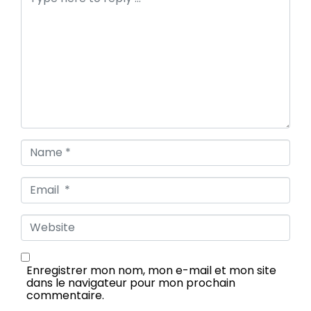
o
m
m
e
n
t
*
N
a
m
e
E
*
m
a
i
W
l
e
*
b
s
i
Enregistrer mon nom, mon e-mail et mon site
t
dans le navigateur pour mon prochain
e
commentaire.